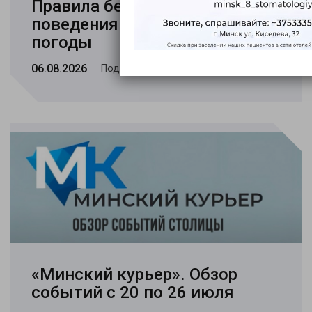
Правила безопасного
поведения в условиях жаркой
погоды
06.08.2026
Подробнее..
«Минский курьер». Обзор
событий с 20 по 26 июля