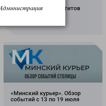
Всемирный день
профилактики гепатитов
28.07.2026
Подробнее..
«Минский курьер». Обзор
событий с 13 по 19 июля