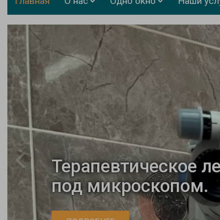
Главная
О нас
Одно окно
Наши усл
Терапевтическое ле
под микроскопом.