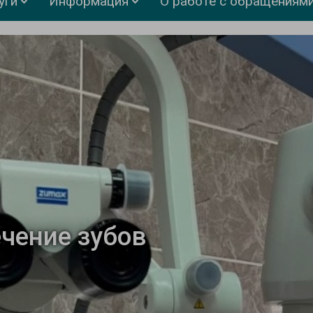
уги
Информация
О работе с обращениями
чение зубов